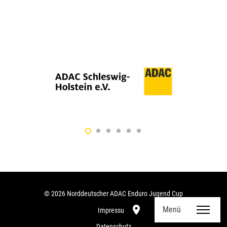
© 2026 Norddeutscher ADAC Enduro Jugend Cup
room
Menü
Impressum
Datenschutz